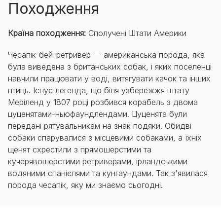
Походження
Країна походження:
Сполучені Штати Америки
Чесапік-бей-ретривер — американська порода, яка
була виведена з британських собак, і яких поселенці
навчили працювати у воді, витягувати качок та інших
птиць. Існує легенда, що біля узбережжя штату
Меріленд у 1807 році розбився корабель з двома
цуценятами-ньюфаундлендами. Цуценята були
передані рятувальникам на знак подяки. Обидві
собаки спарувалися з місцевими собаками, а їхніх
щенят схрестили з прямошерстими та
кучерявошерстими ретриверами, ірландськими
водяними спанієлями та кунгаундами. Так з'явилася
порода чесапік, яку ми знаємо сьогодні.