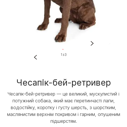
1 з 3
Чесапік-бей-ретривер
Чесапік-бей-ретривер — це великий, мускулистий і
потужний собака, який має перетинчасті лапи,
водостійку, коротку і густу шерсть, з шорстким,
маслянистим верхнім покривом і гарним, опушеним
підшерстям.