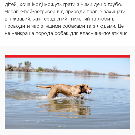
дітей, хоча іноді можуть грати з ними дещо грубо.
Чесапік-бей-ретривер від природи прагне захищати,
він жвавий, життєрадісний і пильний та любить
проводити час з іншими собаками та з людьми. Це
не найкраща порода собак для власника-початківця.