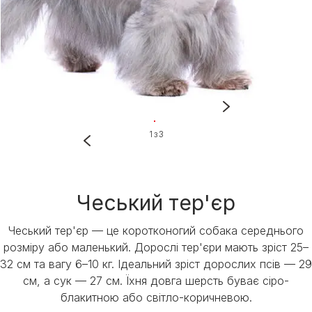
1 з 3
Чеський тер'єр
Чеський тер'єр — це коротконогий собака середнього
розміру або маленький. Дорослі тер'єри мають зріст 25–
32 см та вагу 6–10 кг. Ідеальний зріст дорослих псів — 29
см, а сук — 27 см. Їхня довга шерсть буває сіро-
блакитною або світло-коричневою.