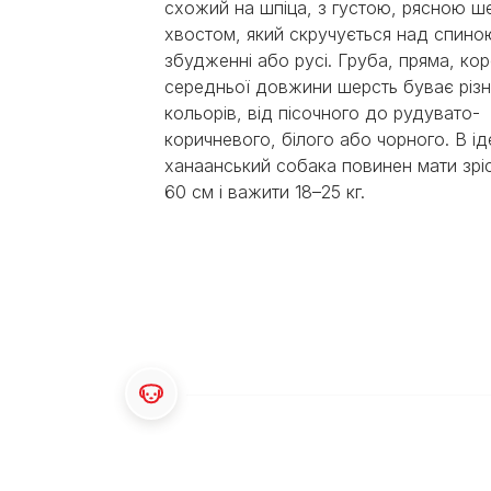
схожий на шпіца, з густою, рясною ш
Експерти Purina®
Всі статті про собак
хвостом, який скручується над спино
Наші новини
збудженні або русі. Груба, пряма, ко
середньої довжини шерсть буває різ
кольорів, від пісочного до рудувато-
коричневого, білого або чорного. В ід
ханаанський собака повинен мати зріс
60 см і важити 18–25 кг.