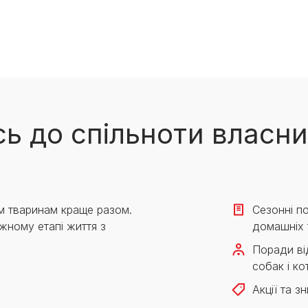
ь до спільноти власни
м тваринам краще разом.
Сезонні по
жному етапі життя з
домашніх 
Поради від
собак і кот
Акції та з