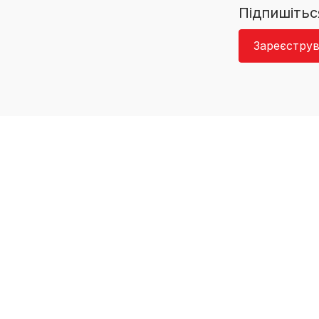
Підпишітьс
Зареєструв