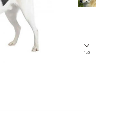
Знайти для себе
Знайти для себе
собаку
Лишились питання? Зв'яжіться з нами
кота
1 з 2