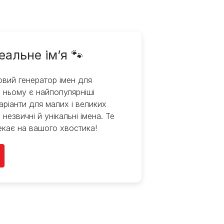
еальне ім’я 🐾
вий генератор імен для
 ньому є найпопулярніші
варіанти для малих і великих
 незвичні й унікальні імена. Те
екає на вашого хвостика!