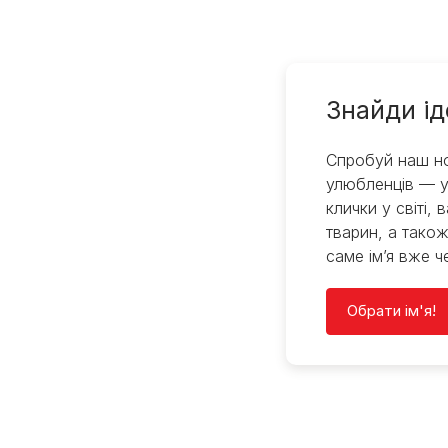
Знайди ід
Спробуй наш но
улюбленців — у
клички у світі, 
тварин, а також
саме ім’я вже ч
Обрати ім'я!