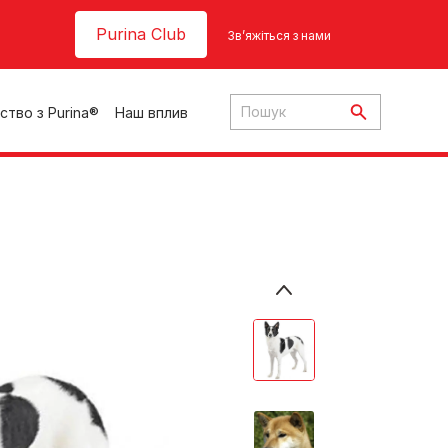
Header top
Purina Club
Зв’яжіться з нами
ство з Purina®
Наш вплив
ки
ння