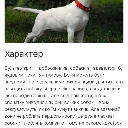
Характер
Бультер'єри — доброзичливі собаки зі, здавалося б,
чудовим почуттям гумору. Вони можуть бути
впертими і не є ідеальними вихованцями для тих, хто
заводить собаку вперше. Як правило, представники
цієї породи спокійні, але слід пам'ятати, що їх
спочатку виводили як бійцівських собак, і вони
реагуватимуть, якщо їм кинути виклик. Але зазвичай
вони не роблять першого кроку. Це дуже ласкаві
собаки і люблять компанію, тому не рекомендується