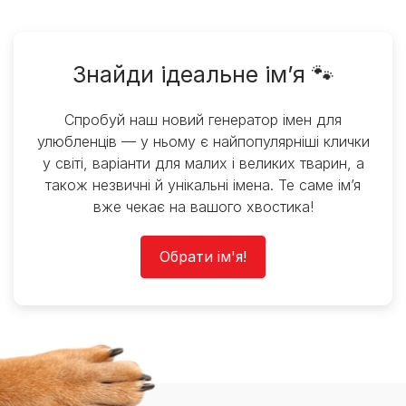
Знайди ідеальне ім’я 🐾
Спробуй наш новий генератор імен для
улюбленців — у ньому є найпопулярніші клички
у світі, варіанти для малих і великих тварин, а
також незвичні й унікальні імена. Те саме ім’я
вже чекає на вашого хвостика!
Обрати ім'я!