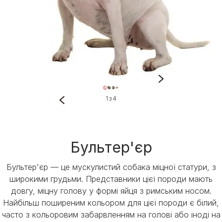
1 з 4
Бультер'єр
Бультер'єр — це мускулистий собака міцної статури, з
широкими грудьми. Представники цієї породи мають
довгу, міцну голову у формі яйця з римським носом.
Найбільш поширеним кольором для цієї породи є білий,
часто з кольоровим забарвленням на голові або іноді на