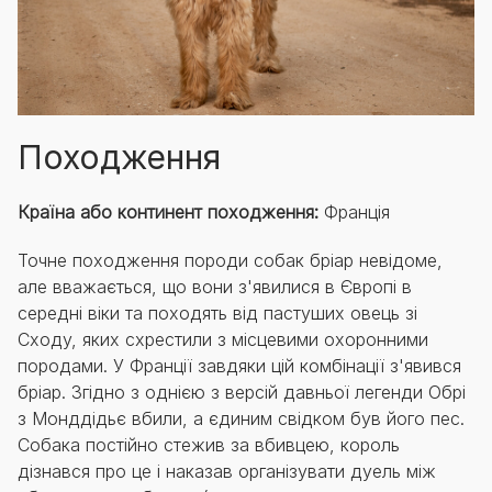
Походження
Країна або континент походження:
Франція
Точне походження породи собак бріар невідоме,
але вважається, що вони з'явилися в Європі в
середні віки та походять від пастуших овець зі
Сходу, яких схрестили з місцевими охоронними
породами. У Франції завдяки цій комбінації з'явився
бріар. Згідно з однією з версій давньої легенди Обрі
з Монддідьє вбили, а єдиним свідком був його пес.
Собака постійно стежив за вбивцею, король
дізнався про це і наказав організувати дуель між