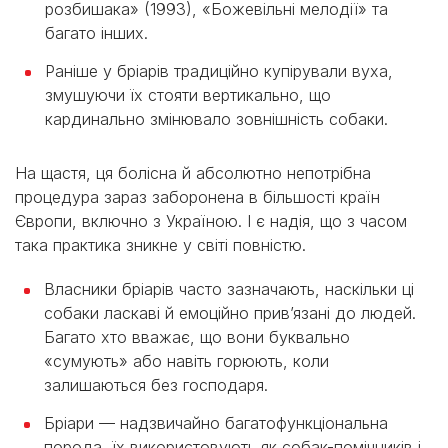
розбишака» (1993), «Божевільні мелодії» та
багато інших.
Раніше у брiарів традиційно купірували вуха,
змушуючи їх стояти вертикально, що
кардинально змінювало зовнішність собаки.
На щастя, ця болісна й абсолютно непотрібна
процедура зараз заборонена в більшості країн
Європи, включно з Україною. І є надія, що з часом
така практика зникне у світі повністю.
Власники брiарів часто зазначають, наскільки ці
собаки ласкаві й емоційно прив’язані до людей.
Багато хто вважає, що вони буквально
«сумують» або навіть горюють, коли
залишаються без господаря.
Брiари — надзвичайно багатофункціональна
порода, їх використовують як собак-помічників і