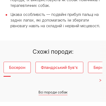
терапевтичних собак.
Цікава особливість — подвійні прибулі пальці на
задніх лапах, які допомагають їм зберігати
рівновагу навіть на складній і нерівній місцевості.
Cхожі породи:
Босерон
Фландрський був'є
Бернс
Всі породи собак