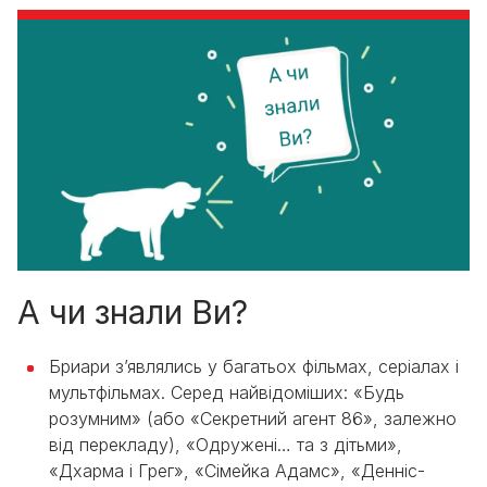
А чи знали Ви?
Бриари з’являлись у багатьох фільмах, серіалах і
мультфільмах. Серед найвідоміших: «Будь
розумним» (або «Секретний агент 86», залежно
від перекладу), «Одружені… та з дітьми»,
«Дхарма і Грег», «Сімейка Адамс», «Денніс-