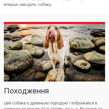
вперше заводить собаку.
Походження
Цей собака є древньою породою і зображався в
картинах та працях IV–V століть до н. е. Вважається,