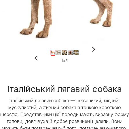
1 з 5
Італійський лягавий собака
Італійський лягавий собака — це великий, міцний,
мускулистий, активний собака з тонкою короткою
шерстю. Представники цієї породи мають виразну форму
голови, довгі вуха й добре розвинені щелепи. Вони
можуть бути помаранчево-білого, помаранчево-чалого,