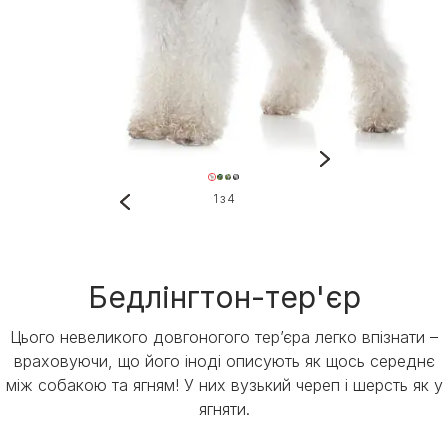
1 з 4
Бедлінгтон-тер'єр
Цього невеликого довгоногого тер’єра легко впізнати –
враховуючи, що його іноді описують як щось середнє
між собакою та ягням! У них вузький череп і шерсть як у
ягняти.