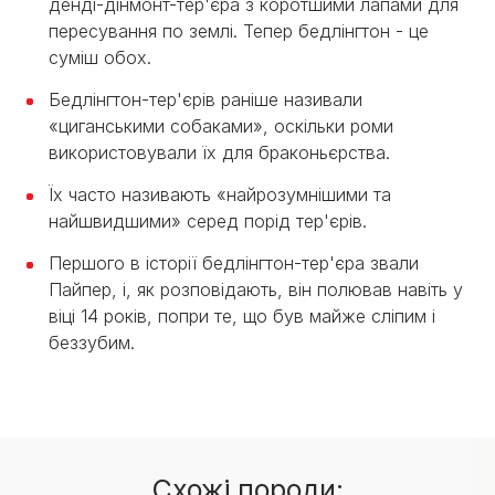
денді-дінмонт-тер'єра з коротшими лапами для
пересування по землі. Тепер бедлінгтон - це
суміш обох.
Бедлінгтон-тер'єрів раніше називали
«циганськими собаками», оскільки роми
використовували їх для браконьєрства.
Їх часто називають «найрозумнішими та
найшвидшими» серед порід тер'єрів.
Першого в історії бедлінгтон-тер'єра звали
Пайпер, і, як розповідають, він полював навіть у
віці 14 років, попри те, що був майже сліпим і
беззубим.
Cхожі породи: