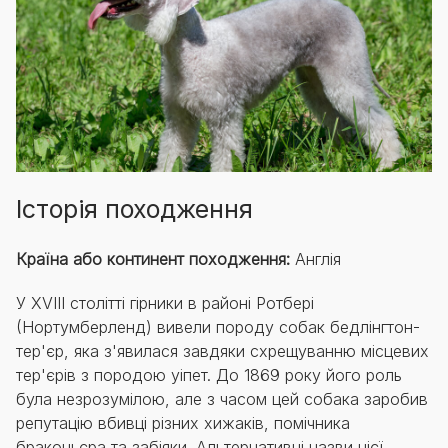
Історія походження
Країна або континент походження:
Англія
У XVIII столітті гірники в районі Ротбері
(Нортумберленд) вивели породу собак бедлінгтон-
тер'єр, яка з'явилася завдяки схрещуванню місцевих
тер'єрів з породою уіпет. До 1869 року його роль
була незрозумілою, але з часом цей собака заробив
репутацію вбивці різних хижаків, помічника
браконьєра та забіяки. Альтернативні назви цієї