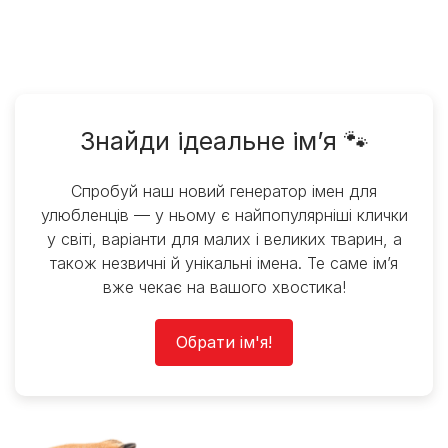
Знайди ідеальне ім’я 🐾
Спробуй наш новий генератор імен для
улюбленців — у ньому є найпопулярніші клички
у світі, варіанти для малих і великих тварин, а
також незвичні й унікальні імена. Те саме ім’я
вже чекає на вашого хвостика!
Обрати ім'я!