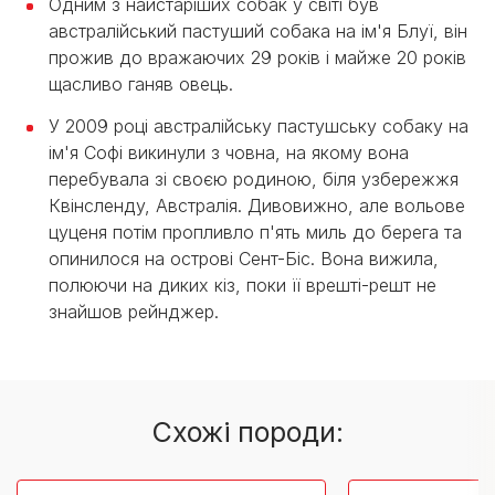
Одним з найстаріших собак у світі був
австралійський пастуший собака на ім'я Блуї, він
прожив до вражаючих 29 років і майже 20 років
щасливо ганяв овець.
У 2009 році австралійську пастушську собаку на
ім'я Софі викинули з човна, на якому вона
перебувала зі своєю родиною, біля узбережжя
Квінсленду, Австралія. Дивовижно, але вольове
цуценя потім пропливло п'ять миль до берега та
опинилося на острові Сент-Біс. Вона вижила,
полюючи на диких кіз, поки її врешті-решт не
знайшов рейнджер.
Cхожі породи: