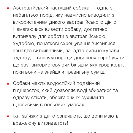
Австралійський пастуший собака — одна з
небагатьох порід, яку навмисно виводили з
використанням дикого австралійського дінго.
Намагаючись вивести собаку, достатньо
витривалу для роботи з австралійською
худобою, початкові схрещування виявилися
занадто витривалими, занадто сильно кусали
худобу, і творцям породи довелося спробувати
ще раз, використовуючи більш м'яку кров коллі,
поки вони не знайшли правильну суміш.
Собаки мають водостійкий подвійний
підшерсток, який дозволяє воді збиратися та
одразу стікати, зберігаючи їх сухими та
щасливими в польових умовах.
Їхні зв'язки з дінго означають, що вони мають
вражаючу витривалість!