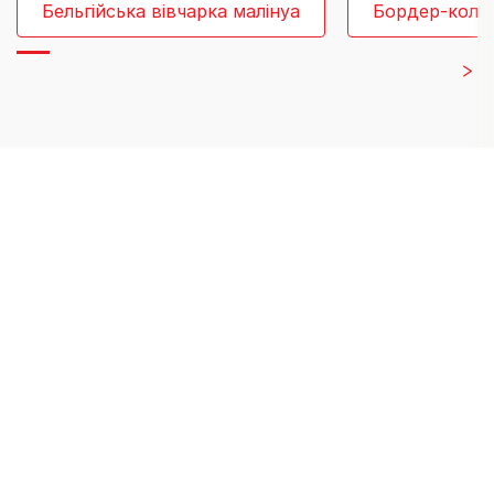
Бельгійська вівчарка малінуа
Бордер-коллі