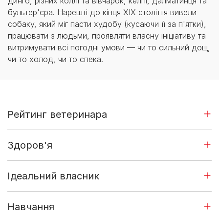
динго, різних коллі та вівчарок, келпі, далматинця та
бультер'єра. Нарешті до кінця XIX століття вивели
собаку, який міг пасти худобу (кусаючи її за п'ятки),
працювати з людьми, проявляти власну ініціативу та
витримувати всі погодні умови — чи то сильний дощ,
чи то холод, чи то спека.
Рейтинг ветеринара
Здоров'я
Ідеальний власник
Навчання