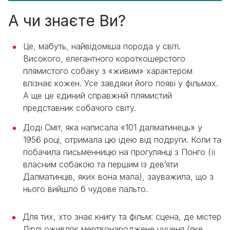
А чи знаєте Ви?
Це, мабуть, найвідоміша порода у світі.
Високого, елегантного короткошерстого
плямистого собаку з «живим» характером
впізнає кожен. Усе завдяки його появі у фільмах.
А ще це єдиний справжній плямистий
представник собачого світу.
Доді Сміт, яка написала «101 далматинець» у
1956 році, отримала цю ідею від подруги. Коли та
побачила письменницю на прогулянці з Понго (її
власним собакою та першим із дев’яти
Далматинців, яких вона мала), зауважила, що з
нього вийшло б чудове пальто.
Для тих, хто знає книгу та фільм: сцена, де містер
Дірлі оживляє мертвонароджене цуценя (яке