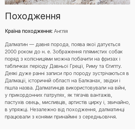
Походження
Країна походження:
Англія
Далматин — давня порода, поява якої датується
2000 роком до н. е. Зображення плямистих собак
поряд з колісницями можна побачити на фризах і
табличках періоду Давньої Греції, Риму та Єгипту.
Деякі дуже ранні записи про породу зустрічаються в
Далмації, історичній області на Балканах, звідки і
пішла назва. Далматинців використовували на війні,
у прикордонних патрулях, як тягачів вантажів,
пастухів овець, мисливців, артистів цирку і, звичайно,
в упряжці. Незалежно від походження, далматинці
працювали з конями принаймні з середньовіччя.