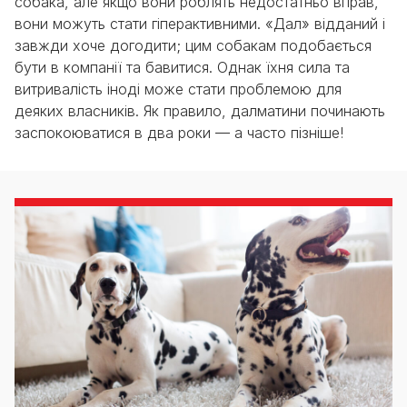
собака, але якщо вони роблять недостатньо вправ,
вони можуть стати гіперактивними. «Дал» відданий і
завжди хоче догодити; цим собакам подобається
бути в компанії та бавитися. Однак їхня сила та
витривалість іноді може стати проблемою для
деяких власників. Як правило, далматини починають
заспокоюватися в два роки — а часто пізніше!