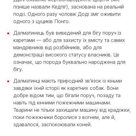
пізніше назвали Кедпіг), заснована на реальній
події. Одного разу чоловік Доді зміг оживити
одного з цуциків Понго.
Далматинець був виведений для бігу поруч із
каретами — або для захисту їх вмісту та самих
мандрівників від розбійників, або для
демонстрації високого статусу власників. Це
означає, що порода буквально народжена для
бігу.
Далматинці мають природний зв’язок із кіньми
завдяки їхній історії як каретних собак. Вони
добре відомі тим, що бігали поруч, позаду та
навіть під кінними пожежними машинами.
Тварини не тільки захищали машину від крадіжки,
поки пожежники боролися з вогнем, але й,
здавалося, заспокоювали коней.