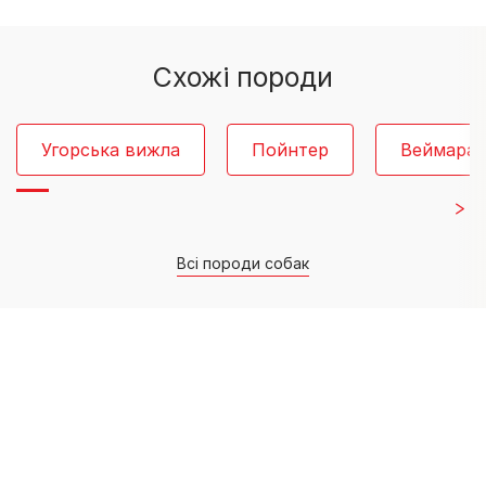
Схожі породи
Угорська вижла
Пойнтер
Веймара
Всі породи собак