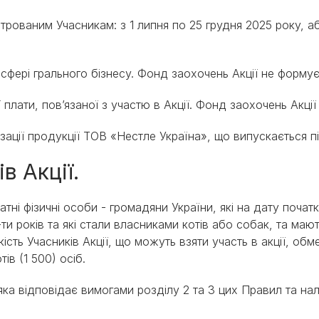
єстрованим Учасникам: з 1 липня по 25 грудня 2025 року,
сфері грального бізнесу. Фонд заохочень Акції не формуєт
 плати, пов’язаної з участю в Акції. Фонд заохочень Акції 
изації продукції ТОВ «Нестле Україна», що випускається 
в Акції.
датні фізичні особи - громадяни України, які на дату почат
-ти років та які стали власниками котів або собак, та ма
кість Учасників Акції, що можуть взяти участь в акції, об
ів (1 500) осіб.
 яка відповідає вимогами розділу 2 та 3 цих Правил та н