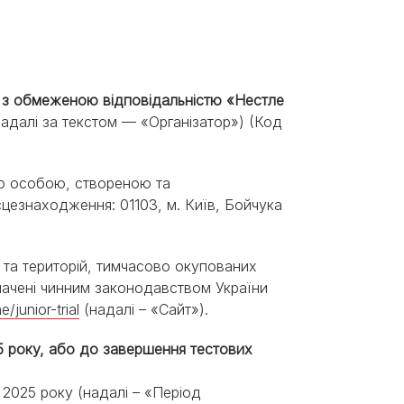
Знайти для себе
Знайти для себе
собаку
Лишились питання? Зв'яжіться з нами
кота
во з обмеженою відповідальністю «Нестле
далі за текстом — «Організатор») (Код
ю особою, створеною та
цезнаходження: 01103, м. Київ, Бойчука
ії та територій, тимчасово окупованих
ачені чинним законодавством України
/junior-trial
(надалі – «Сайт»).
025 року, або до завершення тестових
я 2025 року (надалі – «Період