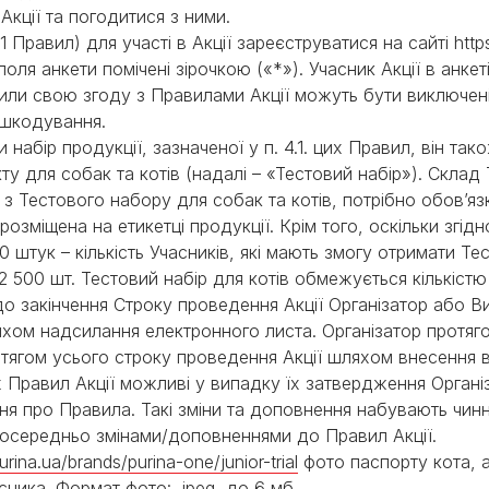
 Акції та погодитися з ними.
4.1 Правил) для участі в Акції зареєструватися на сайті http
і поля анкети помічені зірочкою («*»). Учасник Акції в анк
или свою згоду з Правилами Акції можуть бути виключені 
дшкодування.
набір продукції, зазначеної у п. 4.1. цих Правил, він так
 для собак та котів (надалі – «Тестовий набір»). Склад 
з Тестового набору для собак та котів, потрібно обов’яз
міщена на етикетці продукції. Крім того, оскільки згідно 
 штук – кількість Учасників, які мають змогу отримати Т
 2 500 шт. Тестовий набір для котів обмежується кількістю
до закінчення Строку проведення Акції Організатор або В
хом надсилання електронного листа. Організатор протяго
ротягом усього строку проведення Акції шляхом внесення 
их Правил Акції можливі у випадку їх затвердження Орган
я про Правила. Такі зміни та доповнення набувають чинн
посередньо змінами/доповненнями до Правил Акції.
rina.ua/brands/purina-one/junior-trial
фото паспорту кота, а
ника. Формат фото: .jpeg, до 6 мб.