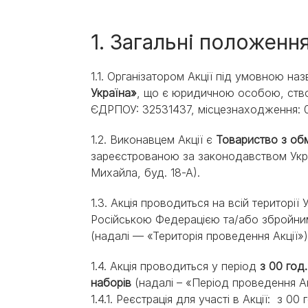
Експерти Purina®
Всі статті про собак
Наші новини
1. Загальні положення
1.1. Організатором Акції під умовною н
Україна»
, що є юридичною особою, ство
ЄДРПОУ: 32531437, місцезнаходження: 04
1.2. Виконавцем Акції є
Товариство з об
зареєстрованою за законодавством Укра
Михайла, буд. 18-А).
1.3. Акція проводиться на всій території
Російською Федерацією та/або збройним
(надалі — «Територія проведення Акції»)
1.4. Акція проводиться у період
з 00 год
наборів
(надалі – «Період проведення Ак
1.4.1. Реєстрація для участі в Акції: з 