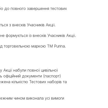
 або до повного завершення тестових
ься з внесків Учасників Акції.
не формується із внесків Учасників Акції.
під торговельною маркою ТМ Purina.
ку Акції набули повної цивільної
ють офіційний документи (паспорт)
межена кількістю Тестових наборів та
алежним чином виконала усі вимоги