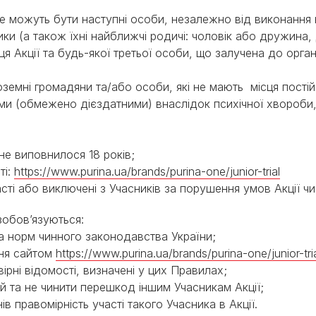
 не можуть бути наступні особи, незалежно від виконанн
ики (а також їхні найближчі родичі: чоловік або дружина, 
 Акції та будь-якої третьої особи, що залучена до органі
оземні громадяни та/або особи, які не мають місця постій
ими (обмежено дієздатними) внаслідок психічної хвороби
 не виповнилося 18 років;
ті:
https://www.purina.ua/brands/purina-one/junior-trial
часті або виключені з Учасників за порушення умов Акції 
 зобов’язуються:
та норм чинного законодавства України;
ння сайтом
https://www.purina.ua/brands/purina-one/junior-tri
вірні відомості, визначені у цих Правилах;
ей та не чинити перешкод іншим Учасникам Акції;
нів правомірність участі такого Учасника в Акції.