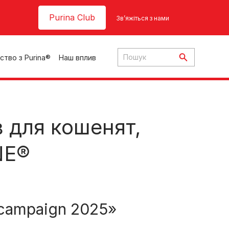
Header top
Purina Club
Зв’яжіться з нами
ство з Purina®
Наш вплив
в для кошенят,
NE®
ки
ння
al campaign 2025»