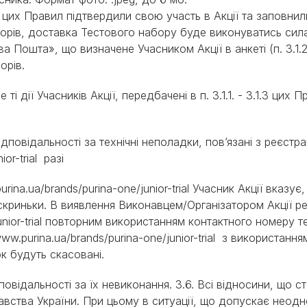
.2. цих Правил підтвердили свою участь в Акції та заповни
орів, доставка Тестового набору буде виконуватись сил
 Пошта», що визначене Учасником Акції в анкеті (п. 3.1.
орів.
ті дії Учасників Акції, передбачені в п. 3.1.1. - 3.1.3 цих 
дповідальності за технічні неполадки, пов’язані з реєстра
or-trial разі
purina.ua/brands/purina-one/junior-trial Учасник Акції вказу
криньки. В виявлення Виконавцем/Організатором Акції реє
/junior-trial повторним використанням контактного номеру
//www.purina.ua/brands/purina-one/junior-trial з використа
к будуть скасовані.
повідальності за їх невиконання. 3.6. Всі відносини, що с
вства України. При цьому в ситуації, що допускає неодн