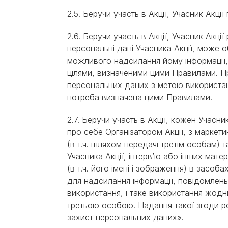
2.5. Беручи участь в Акції, Учасник Акц
2.6. Беручи участь в Акції, Учасник Акц
персональні дані Учасника Акції, мож
можливого надсилання йому інформації, 
цілями, визначеними цими Правилами. П
персональних даних з метою використан
потреба визначена цими Правилами.
2.7. Беручи участь в Акції, кожен Учас
про себе Організатором Акції, з марке
(в т.ч. шляхом передачі третім особам) 
Учасника Акції, інтерв’ю або інших мате
(в т.ч. його імені і зображення) в засоб
для надсилання інформації, повідомлень
використання, і таке використання жод
третьою особою. Надання такої згоди роз
захист персональних даних».