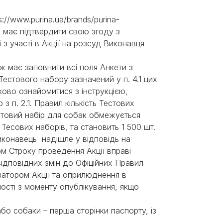
s://www.purina.ua/brands/purina-
еті має підтвердити свою згоду з
з участі в Акції на розсуд Виконавця
ож має заповнити всі поля Анкети з
Тестового набору зазначений у п. 4.1 цих
ково ознайомитися з інструкцією,
з п. 2.1. Правил кількість Тестових
естовий набір для собак обмежується
 Тесових наборів, та становить 1 500 шт.
иконавець надішле у відповідь на
м Строку проведення Акції вправі
відповідних змін до Офіційних Правил
ізатором Акції та оприлюднення в
ості з моменту опублікування, якщо
бо собаки – перша сторінки паспорту, із