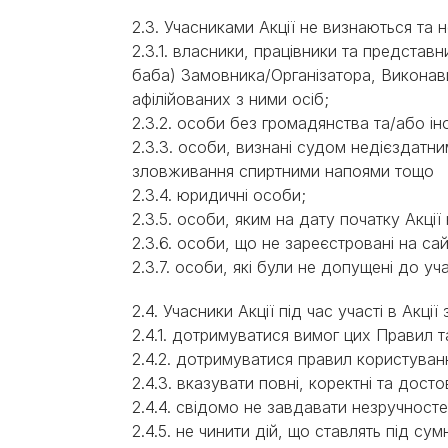
2.3. Учасниками Акції не визнаються та
2.3.1. власники, працівники та представн
баба) Замовника/Організатора, Виконавця
афілійованих з ними осіб;
2.3.2. особи без громадянства та/або ін
2.3.3. особи, визнані судом недієздатн
зловживання спиртними напоями тощо
2.3.4. юридичні особи;
2.3.5. особи, яким на дату початку Акції
2.3.6. особи, що не зареєстровані на сай
2.3.7. особи, які були не допущені до у
2.4. Учасники Акції під час участі в Акції
2.4.1. дотримуватися вимог цих Правил 
2.4.2. дотримуватися правил користува
2.4.3. вказувати повні, коректні та досто
2.4.4. свідомо не завдавати незручност
2.4.5. не чинити дій, що ставлять під сум