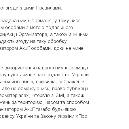
ної згоди з цими Правилами.
 надана ним інформація, у тому числі
ром особами з метою подальшого
и/Акції Організатора, а також з іншими
адають згоду на таку обробку
затором Акції особами, доки не мине
не використання наданої ним інформації
порушують чинне законодавство України
ання його імені, прізвища, зображення
., але не обмежуючись, право публікації
еоматеріалах, інтерв’ю зі ЗМІ, а також
ежень за територією, часом та способом
нізатором Акції та/або будь-якою
кодексу України та Закону України «Про