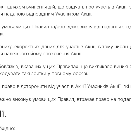
л, шляхом вчинення дій, що свідчать про участь в Акції,
 наданою відповідним Учасником Акції.
 з умовами цих Правил та/або відмовився від надання зг
ї.
рних/некоректних даних для участі в Акції, в тому числі 
ня належного йому заохочення Акції.
обов’язків, вказаних у цих Правилах, що викликало виник
шкодувати такі збитки у повному обсязі.
право відсторонити від участі в Акції Учасників Акції, які
алежно виконує умови цих Правил, втрачає право на подаль
ї.
бхідно: