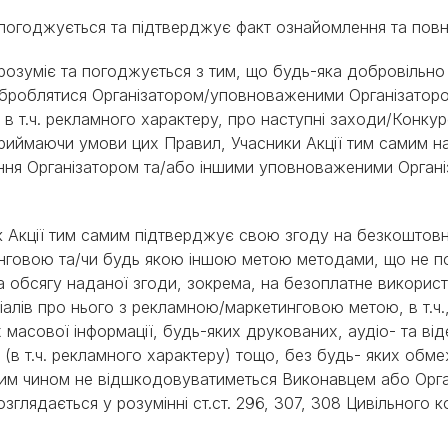
ії погоджується та підтверджує факт ознайомлення та пов
ії розуміє та погоджується з тим, що будь-яка добровільно
е оброблятися Організатором/уповноваженими Організато
в т.ч. рекламного характеру, про наступні заходи/Конкурс
риймаючи умови цих Правил, Учасники Акції тим самим н
ня Організатором та/або іншими уповноваженими Органі
ник Акції тим самим підтверджує свою згоду на безкоштов
тинговою та/чи будь якою іншою метою методами, що не 
та обсягу наданої згоди, зокрема, на безоплатне використ
ріалів про нього з рекламною/маркетинговою метою, в т.ч
ах масової інформації, будь-яких друкованих, аудіо- та від
 (в т.ч. рекламного характеру) тощо, без будь- яких обм
ним чином не відшкодовуватиметься Виконавцем або Орга
глядається у розумінні ст.ст. 296, 307, 308 Цивільного 