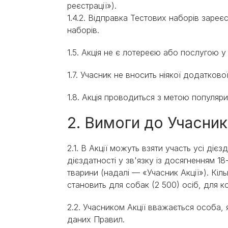
реєстрації»).
1.4.2. Відправка Тестових наборів заре
наборів.
1.5. Акція не є лотереєю або послугою у 
1.7. Учасник не вносить ніякої додаткової
1.8. Акція проводиться з метою популяр
2. Вимоги до Учасникі
2.1. В Акції можуть взяти участь усі дієз
дієздатності у зв'язку із досягненням 18
тварини (надалі — «Учасник Акції»). Кіль
становить для собак (2 500) осіб, для кот
2.2. Учасником Акції вважається особа,
даних Правил.