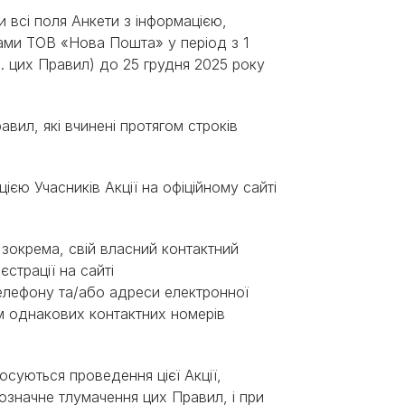
ли всі поля Анкети з інформацією,
ами ТОВ «Нова Пошта» у період з 1
2. цих Правил) до 25 грудня 2025 року
Правил, які вчинені протягом строків
цією Учасників Акції на офіційному сайті
є, зокрема, свій власний контактний
страції на сайті
 телефону та/або адреси електронної
нням однакових контактних номерів
тосуються проведення цієї Акції,
означне тлумачення цих Правил, і при