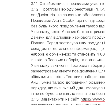
3.1.1. Ознайомитися з правилами участі в
3.1.2. Протягом Періоду реєстрації (п. 1.
one/junior-trial та заповнити обов’язков
Правилами Акції. Особи, що не підтверд
без будь-якого повідомлення та/або ві
У випадку, якщо Учасник бажає отримати 
даними для відправки харчового продукту
Правил. Перед застосуванням продукції 
складом та детальною інформацією, що роз
наборів є обмеженою та становить 4 000
кількістю Тесових наборів, та становить
У випадку закінчення Тестових наборів 
зареєстровану анкету повідомлення шля
збільшити кількість Тестових наборів п
Акції. Зміна та/або доповнення офіційн
порядку, що визначений для інформуванн
інше не буде спеціально визначено без
3.1.3. Завантажити на сайті
https://www.pu
зазначенням породи, та даними про влас