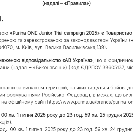
PRO PLAN® Ветеринарні
Вага кошеня по місяцях:
(надалі – «Правила»)
дієти
Всі торгові марки
скільки має важити кошеня
Всі торгові марки
.
Кашель у кота: причини та
лікування
Всі статті про котів
азвою
«Purina ONE Junior Trial campaign 2025» є Товарист
реною та зареєстрованою за законодавством України (на
070, м. Київ, вул. Велика Васильківська,139).
меженою відповідальністю «АВ Україна»
, що є юридично
їни (надалі – «Виконавець») (Код ЄДРПОУ 38605137, міс
 України за винятком територій, на яких ведуться бойові д
и формуваннями Російської Федерації, в межах, що визн
 на офіційному сайті
https://www.purina.ua/brands/purina-one
. 00 хв. 1 липня 2025 року до 23 год. 59 хв. 25 грудня 2
ції»).
00 год. 00 хв. 1 липня 2025 року до 23 год. 59 хв. 24 грудн