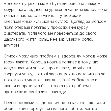
молодих цуценят і може бути виправлена шляхом
хірургічного видалення ураженої частини кістки. Нова
тканина частково замінить її, утворюючи
«несправжній» кульшовий суглоб. Догляд за мопсом
після операції полягає у проходженні курсу
фізіотерапії, після чого він повернеться до свого
щасливого життя, більше не відчуваючи болю.
anymore.
Список можливих проблем зі здоров'ям мопсів може
трохи лякати. Хороша новина полягає в тому, що
якщо власники знають про ознаки, на які слід
звернути увагу, і готові звернутися до ветеринара за
допомогою якомога швидше, їхній собака має всі
шанси впоратися з більшістю з цих проблем і
продовжити свої звичні пригоди.
Певні проблеми зі здоров'ям не означають, що вони
обов'язково торкнуться і вашого собаки. Багато