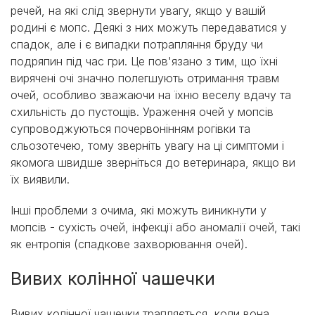
речей, на які слід звернути увагу, якщо у вашій
родині є мопс. Деякі з них можуть передаватися у
спадок, але і є випадки потрапляння бруду чи
подряпин під час гри. Це пов'язано з тим, що їхні
вирячені очі значно полегшують отримання травм
очей, особливо зважаючи на їхню веселу вдачу та
схильність до пустощів. Ураження очей у мопсів
супроводжуються почервонінням рогівки та
сльозотечею, тому зверніть увагу на ці симптоми і
якомога швидше зверніться до ветеринара, якщо ви
їх виявили.
Інші проблеми з очима, які можуть виникнути у
мопсів - сухість очей, інфекції або аномалії очей, такі
як ентропія (спадкове захворювання очей).
Вивих колінної чашечки
Вивих колінної чашечки трапляється, коли вона