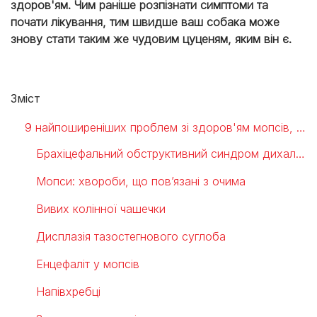
здоров'ям. Чим раніше розпізнати симптоми та
почати лікування, тим швидше ваш собака може
знову стати таким же чудовим цуценям, яким він є.
Зміст
9 найпоширеніших проблем зі здоров'ям мопсів, про які варто знати
Брахіцефальний обструктивний синдром дихальних шляхів (BOAS)
Мопси: хвороби, що пов’язані з очима
Вивих колінної чашечки
Дисплазія тазостегнового суглоба
Енцефаліт у мопсів
Напівхребці