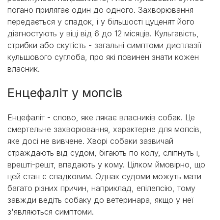
погано прилягає один до одного. Захворювання
передається у спадок, і у більшості цуценят його
діагностують у віці від 6 до 12 місяців. Кульгавість,
стрибки або скутість - загальні симптоми дисплазії
кульшового суглоба, про які повинен знати кожен
власник.
Енцефаліт у мопсів
Енцефаліт - слово, яке лякає власників собак. Це
смертельне захворювання, характерне для мопсів,
яке досі не вивчене. Хворі собаки зазвичай
страждають від судом, бігають по колу, сліпнуть і,
врешті-решт, впадають у кому. Цілком ймовірно, що
цей стан є спадковим. Однак судоми можуть мати
багато різних причин, наприклад, епілепсію, тому
завжди ведіть собаку до ветеринара, якщо у неї
з'являються симптоми.