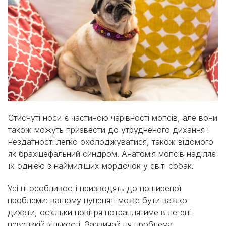
Стиснуті носи є частиною чарівності мопсів, але вони
також можуть призвести до утрудненого дихання і
нездатності легко охолоджуватися, також відомого
як брахіцефальний синдром. Анатомія
мопсів
наділяє
їх однією з наймиліших мордочок у світі собак.
Усі ці особливості призводять до поширеної
проблеми: вашому цуценяті може бути важко
дихати, оскільки повітря потраплятиме в легені
невеликій кількості. Зазвичай ця проблема