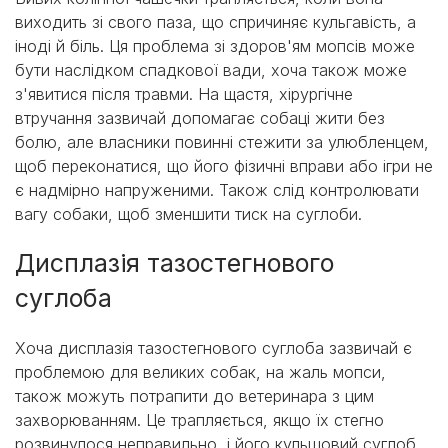
виходить зі свого паза, що спричиняє кульгавість, а
іноді й біль. Ця проблема зі здоров'ям мопсів може
бути наслідком спадкової вади, хоча також може
з'явитися після травми. На щастя, хірургічне
втручання зазвичай допомагає собаці жити без
болю, але власники повинні стежити за улюбленцем,
щоб переконатися, що його фізичні вправи або ігри не
є надмірно напруженими. Також слід контролювати
вагу собаки, щоб зменшити тиск на суглоби.
Дисплазія тазостегнового
суглоба
Хоча дисплазія тазостегнового суглоба зазвичай є
проблемою для великих собак, на жаль мопси,
також можуть потрапити до ветеринара з цим
захворюванням. Це трапляється, якщо їх стегно
розвинулося неправильно, і його кульшовий суглоб