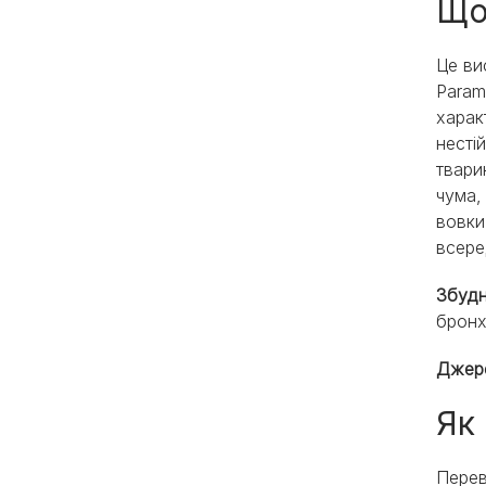
Що
Це ви
Param
харак
несті
твари
чума,
вовки
всере
Збуд
бронх
Джер
Як
Перев