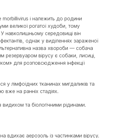
morbillivirus і належить до родини
уми великої рогатої худоби, тому
 У навколишньому середовищі він
інфектантів, однак у виділеннях зараженої
. Альтернативна назва хвороби — собача
ним резервуаром вірусу є собаки, лисиці,
тком» для розповсюдження інфекції
ся у лімфоїдних тканинах мигдаликів та
ю вже на ранніх стадіях.
з видихом та біологічними рідинами.
а вдихає аерозоль із частинками вірусу.