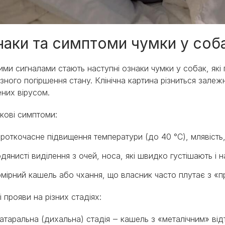
наки та симптоми чумки у соб
ми сигналами стають наступні ознаки чумки у собак, які
зного погіршення стану. Клінічна картина різниться залежн
них вірусом.
кові симптоми:
роткочасне підвищення температури (до 40 °C), млявість, 
дянисті виділення з очей, носа, які швидко густішають і 
мірний кашель або чхання, що власник часто плутає з «
і прояви на різних стадіях:
атаральна (дихальна) стадія ‒ кашель з «металічним» відт