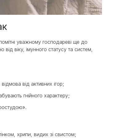
ак
 помітні уважному господареві ще до
о від віку, імунного статусу та систем,
відмова від активних ігор;
набувають гнійного характеру;
простудою».
інком, хрипи, видих зі свистом;