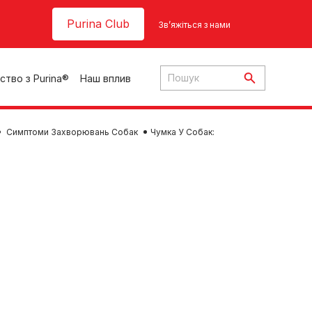
Header top
Purina Club
Зв’яжіться з нами
ство з Purina®
Наш вплив
Симптоми Захворювань Собак
Чумка У Собак:
ки
ння