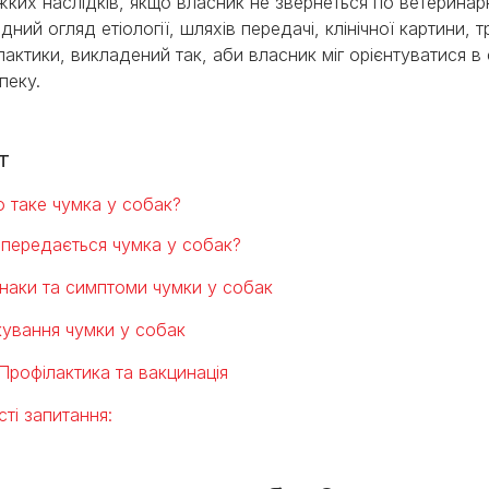
жких наслідків, якщо власник не звернеться по ветерин
дний огляд етіології, шляхів передачі, клінічної картини, т
лактики, викладений так, аби власник міг орієнтуватися в
пеку.
т
 таке чумка у собак?
 передається чумка у собак?
наки та симптоми чумки у собак
кування чумки у собак
Профілактика та вакцинація
сті запитання: