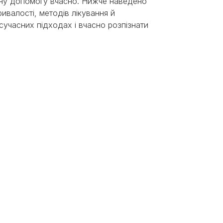
арну допомогу вчасно. Нижче наведено
ривалості, методів лікування й
 сучасних підходах і вчасно розпізнати