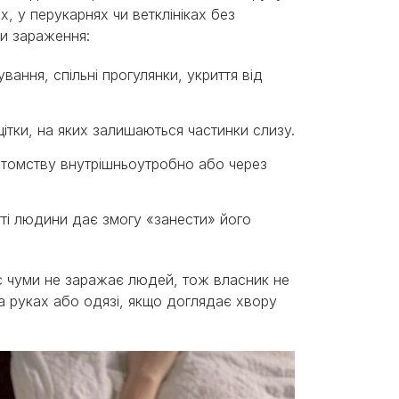
, у перукарнях чи ветклініках без
ми зараження:
ання, спільні прогулянки, укриття від
щітки, на яких залишаються частинки слизу.
отомству внутрішньоутробно або через
ті людини дає змогу «занести» його
ус чуми не заражає людей, тож власник не
а руках або одязі, якщо доглядає хвору