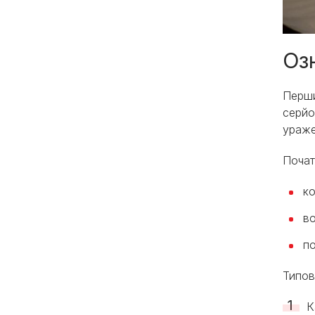
Оз
Перши
серйо
ураже
Почат
ко
во
по
Типов
К