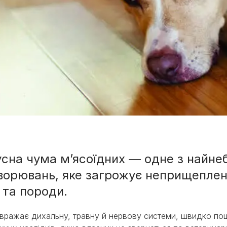
усна чума м’ясоїдних — одне з найне
ворювань, яке загрожує неприщепле
ми
у та породи.
вражає дихальну, травну й нервову системи, швидко пош