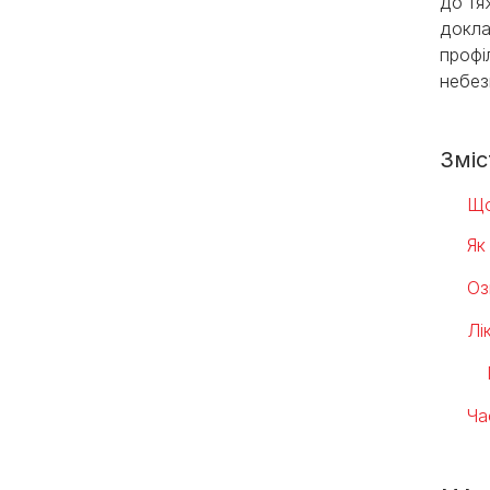
до тя
докла
профі
небез
Зміс
Що
Як
Оз
Лі
Ча