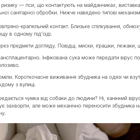
і ризику — пси, що контактують на майданчиках, виставках
ьної санітарної обробки. Нижче наведено типові механіз
вітряно-крапельний контакт. Близьке спілкування, обнюхув
щу в одному під’їзді.
рез предмети догляду. Повідці, миски, іграшки, лежаки, 
ансплацентарно. Інфікована сука може передати вірус п
олозиво.
міли. Короткочасне виживання збудника на одязі чи взут
дому з вулиці.
редається чумка від собаки до людини? Ні, канінний вір
ує захворіти, але може механічно переносити збудника н
ну.