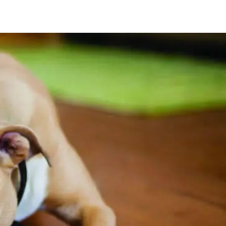
Знайти для себе
Знайти для себе
собаку
Лишились питання? Зв'яжіться з нами
кота