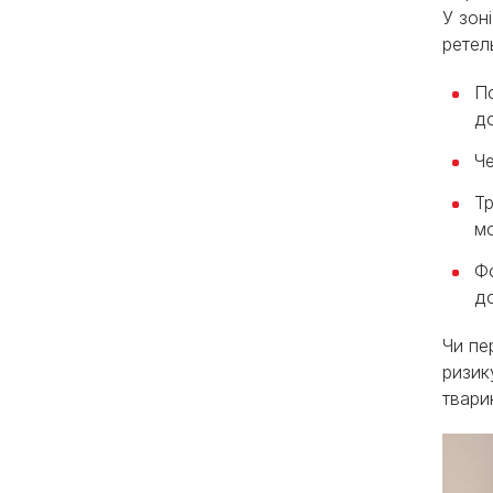
У зон
ретел
По
до
Че
Тр
м
Фо
до
Чи пе
ризик
твари