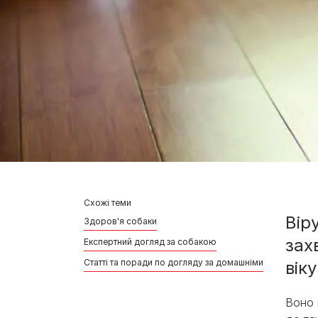
Схожі теми
Вір
Здоров'я собаки
зах
Експертний догляд за собакою
Статті та поради по догляду за домашніми улюбленця
вік
Воно 