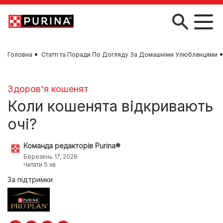
Skip to main content
Головна
Статті та Поради По Догляду За Домашніми Улюбленцями
Здоров'я кошенят
Коли кошенята відкривають
очі?
Команда редакторів Purina®
Березень 17, 2026
Читати 5 хв
За підтримки