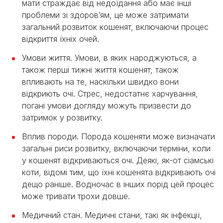
мати страждає від недоїдання або має інші
проблеми зі здоров’ям, це може затримати
загальний розвиток кошенят, включаючи процес
відкриття їхніх очей.
Умови життя. Умови, в яких народжуються, а
також перші тижні життя кошенят, також
впливають на те, наскільки швидко вони
відкриють очі. Стрес, недостатнє харчування,
погані умови догляду можуть призвести до
затримок у розвитку.
Вплив породи. Порода кошеняти може визначати
загальні риси розвитку, включаючи терміни, коли
у кошенят відкриваються очі. Деякі, як-от сіамські
коти, відомі тим, що їхні кошенята відкривають очі
дещо раніше. Водночас в інших порід цей процес
може тривати трохи довше.
Медичний стан. Медичні стани, такі як інфекції,