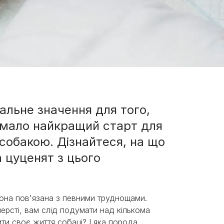
альне значення для того,
имало найкращий старт для
собакою. Дізнайтеся, на що
а цуценят з цього
вона пов'язана з певними труднощами.
шерсті, вам слід подумати над кількома
ти своє життя собаці? І яка порода