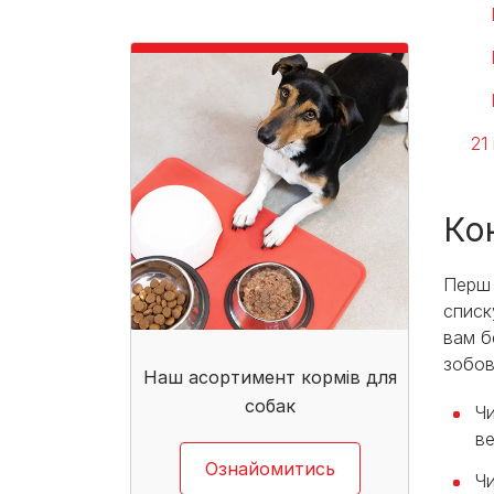
21
Ко
Перш 
списк
вам б
зобов
Наш асортимент кормів для
собак​
Чи
ве
Ознайомитись
Чи