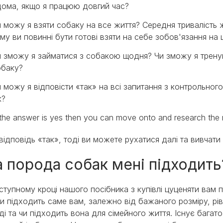
дома, якщо я працюю довгий час?
 можу я взяти собаку на все життя? Середня тривалість ж
му ви повинні бути готові взяти на себе зобов'язання на 
 зможу я займатися з собакою щодня? Чи зможу я тренува
обаку?
 можу я відповісти «так» на всі запитання з контрольного
к?
 the answer is yes then you can move onto and research the 
відповідь «так», тоді ви можете рухатися далі та вивчати
а порода собак мені підходит
ступному кроці нашого посібника з купівлі цуценяти вам 
и підходить саме вам, залежно від бажаного розміру, рів
ді та чи підходить вона для сімейного життя. Існує багато 