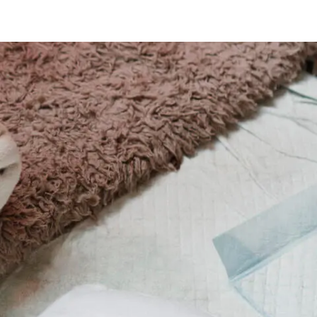
Знайти для себе
Знайти для себе
собаку
Лишились питання? Зв'яжіться з нами
кота