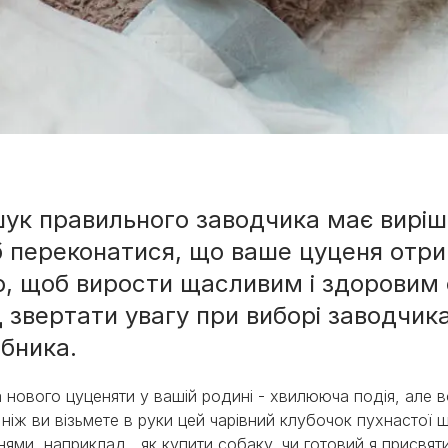
ук правильного заводчика має виріш
 переконатися, що ваше цуценя отр
о, щоб вирости щасливим і здоровим 
д звертати увагу при виборі заводчик
ібника.
 нового цуценяти у вашій родині - хвилююча подія, але 
ніж ви візьмете в руки цей чарівний клубочок пухнастої 
нями, наприклад, як купити собаку, чи готовий я присвяти