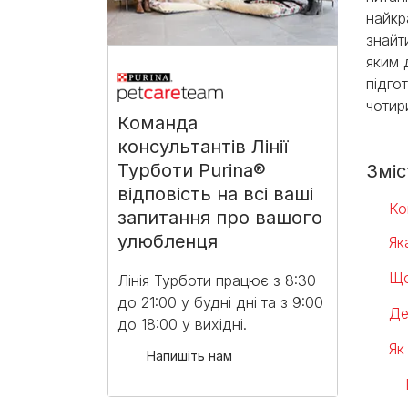
найкр
знайт
яким 
підго
чотир
Команда
консультантів Лінії
Турботи Purina®
Зміс
відповість на всі ваші
Ко
запитання про вашого
улюбленця
Як
Що
Лінія Турботи працює з 8:30
до 21:00 у будні дні та з 9:00
Де
до 18:00 у вихідні.​
Як
Напишіть нам