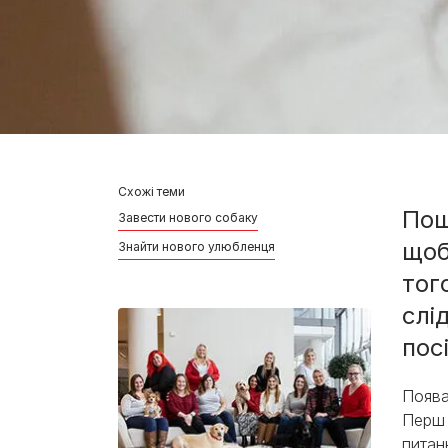
Схожі теми
Пош
Завести нового собаку
щоб
Знайти нового улюбленця
тог
слі
пос
Поява
Перш 
питан