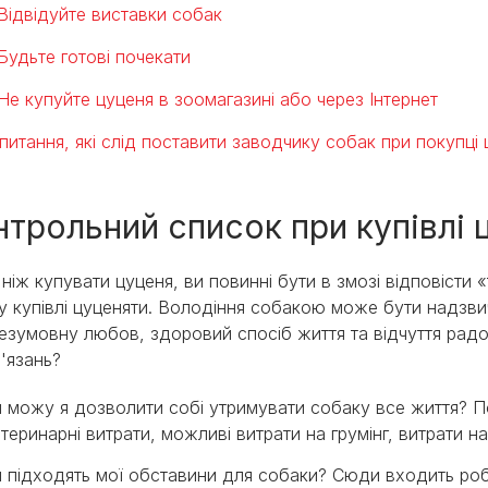
Відвідуйте виставки собак
Будьте готові почекати
Не купуйте цуценя в зоомагазині або через Інтернет
 питання, які слід поставити заводчику собак при покупці
нтрольний список при купівлі
ніж купувати цуценя, ви повинні бути в змозі відповісти 
у купівлі цуценяти. Володіння собакою може бути надзви
езумовну любов, здоровий спосіб життя та відчуття радост
'язань?
 можу я дозволити собі утримувати собаку все життя? П
теринарні витрати, можливі витрати на грумінг, витрати на
 підходять мої обставини для собаки? Сюди входить робо