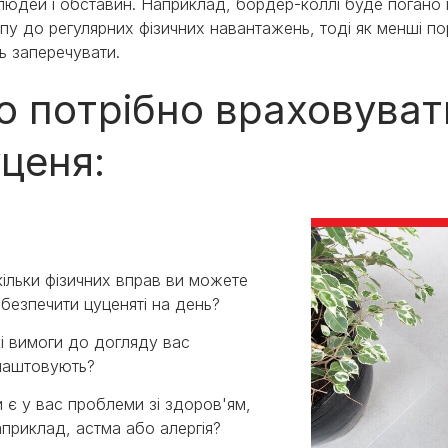
 людей і обставин. Наприклад, бордер-коллі буде погано п
пу до регулярних фізичних навантажень, тоді як менші по
ь заперечувати.
 потрібно враховуват
ценя:
кільки фізичних вправ ви можете
абезпечити цуценяті на день?
кі вимоги до догляду вас
лаштовують?
и є у вас проблеми зі здоров'ям,
априклад, астма або алергія?