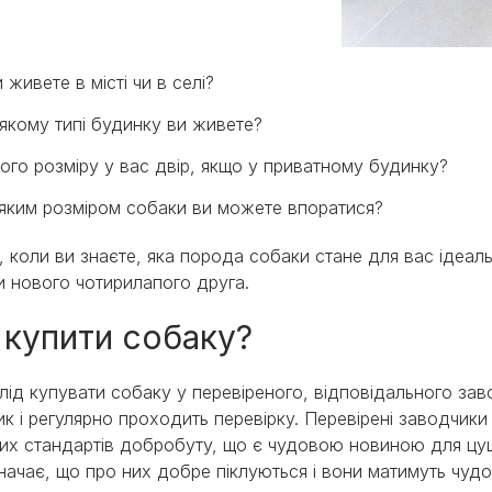
 живете в місті чи в селі?
якому типі будинку ви живете?
ого розміру у вас двір, якщо у приватному будинку?
 яким розміром собаки ви можете впоратися?
, коли ви знаєте, яка порода собаки стане для вас ідеа
и нового чотирилапого друга.
 купити собаку?
лід купувати собаку у перевіреного, відповідального за
ик і регулярно проходить перевірку. Перевірені заводчики
их стандартів добробуту, що є чудовою новиною для цуце
начає, що про них добре піклуються і вони матимуть чудо