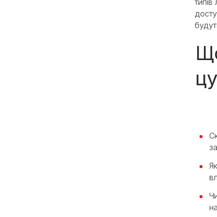
типів
досту
будут
Що
цу
С
з
Я
в
Ч
н