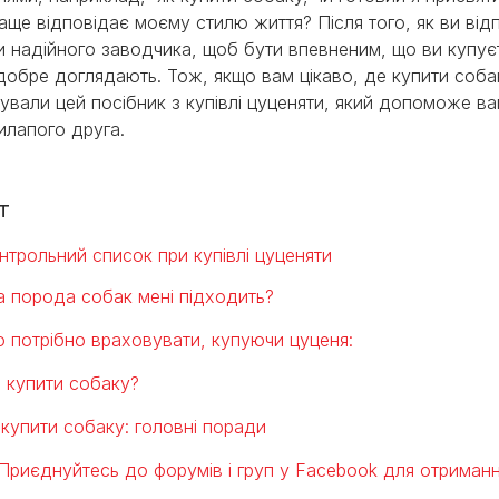
аще відповідає моєму стилю життя? Після того, як ви відпо
и надійного заводчика, щоб бути впевненим, що ви купуєт
добре доглядають. Тож, якщо вам цікаво, де купити собак
тували цей посібник з купівлі цуценяти, який допоможе в
илапого друга.
т
нтрольний список при купівлі цуценяти
а порода собак мені підходить?
 потрібно враховувати, купуючи цуценя:
 купити собаку?
 купити собаку: головні поради
Приєднуйтесь до форумів і груп у Facebook для отриман