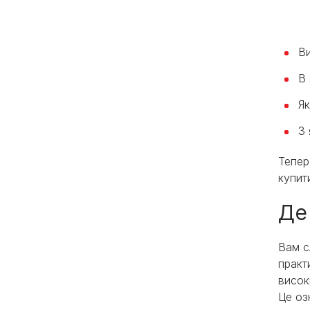
Ви
В 
Як
З
Тепер
купит
Де
Вам с
практ
висок
Це оз