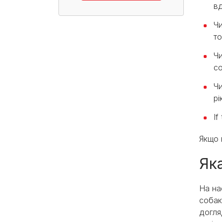
в
Чи
то
Чи
с
Чи
рі
If
Якщо 
Як
На на
собак
догля