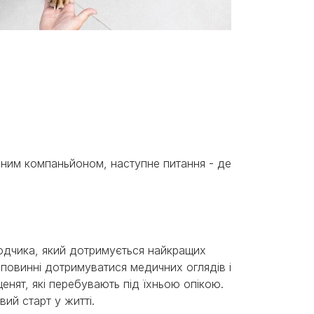
льним компаньйоном, наступне питання - де
водчика, який дотримується найкращих
 повинні дотримуватися медичних оглядів і
нят, які перебувають під їхньою опікою.
вий старт у житті.