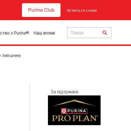
Header top
Purina Club
Зв’яжіться з нами
ство з Purina®
Наш вплив
го Заводчика
ки
За підтримки
ння